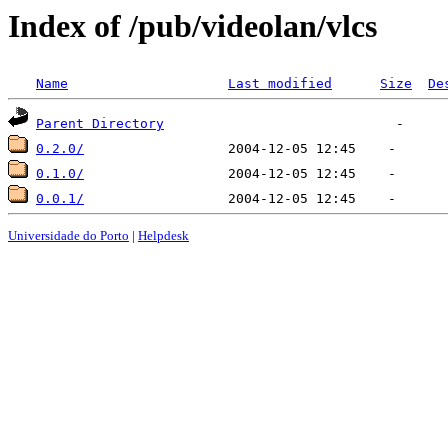
Index of /pub/videolan/vlcs
Name
Last modified
Size
De
Parent Directory
0.2.0/
0.1.0/
0.0.1/
Universidade do Porto
|
Helpdesk