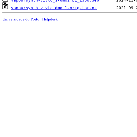
vapoursynth-vivtc_1-dmo2+b1_i386.deb
vapoursynth-vivtc-dmo_1.orig.tar.xz
Universidade do Porto
|
Helpdesk