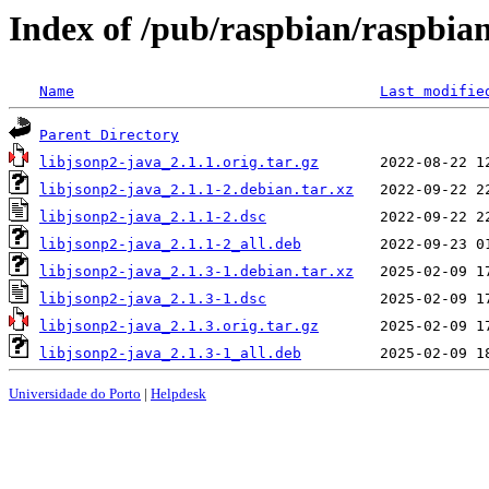
Index of /pub/raspbian/raspbian
Name
Last modifie
Parent Directory
libjsonp2-java_2.1.1.orig.tar.gz
libjsonp2-java_2.1.1-2.debian.tar.xz
libjsonp2-java_2.1.1-2.dsc
libjsonp2-java_2.1.1-2_all.deb
libjsonp2-java_2.1.3-1.debian.tar.xz
libjsonp2-java_2.1.3-1.dsc
libjsonp2-java_2.1.3.orig.tar.gz
libjsonp2-java_2.1.3-1_all.deb
Universidade do Porto
|
Helpdesk