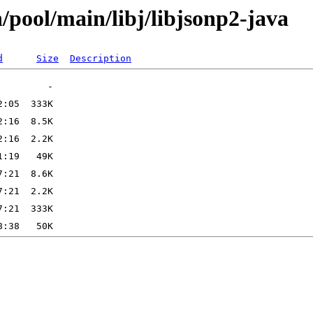
/pool/main/libj/libjsonp2-java
d
Size
Description