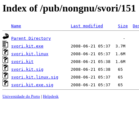
Index of /pub/nongnu/svori/151
Name
Last modified
Size
De
Parent Directory
svori.kit.exe
svori.kit.linux
svori.kit
svori.kit.sig
svori.kit.linux.sig
svori.kit.exe.sig
Universidade do Porto
|
Helpdesk