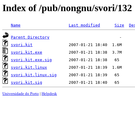
Index of /pub/nongnu/svori/132
Name
Last modified
Size
De
Parent Directory
svori.kit
svori.kit.exe
svori.kit.exe.sig
svori.kit.linux
svori.kit.linux.sig
svori.kit.sig
Universidade do Porto
|
Helpdesk